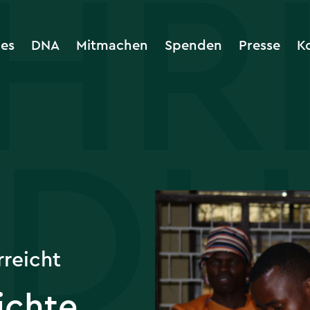
les
DNA
Mitmachen
Spenden
Presse
K
rreicht
ichte