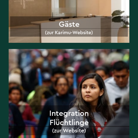
(zur Karimu-Website)
Gäste
(zur Karimu-Website)
Integration Flüchtlinge
(zur Website)
Integration
Flüchtlinge
(zur Website)