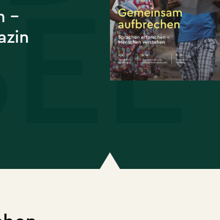
n –
azin