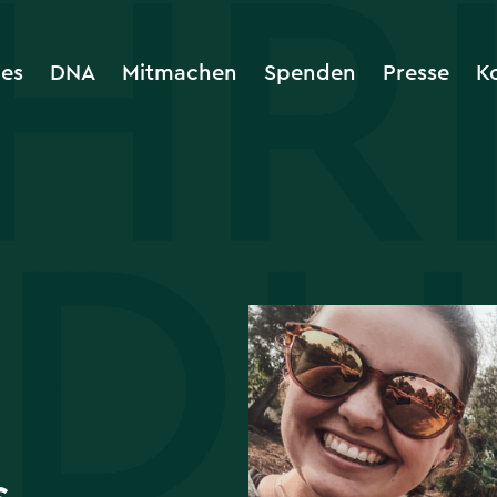
les
DNA
Mitmachen
Spenden
Presse
K
s