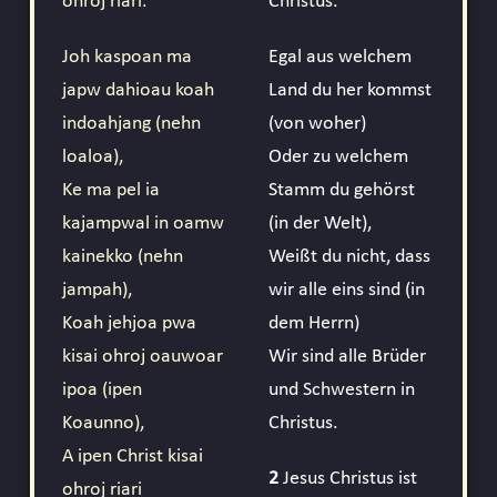
ohroj riari.
Christus.
Joh kaspoan ma
Egal aus welchem
japw dahioau koah
Land du her kommst
indoahjang (nehn
(von woher)
loaloa),
Oder zu welchem
Ke ma pel ia
Stamm du gehörst
kajampwal in oamw
(in der Welt),
kainekko (nehn
Weißt du nicht, dass
jampah),
wir alle eins sind (in
Koah jehjoa pwa
dem Herrn)
kisai ohroj oauwoar
Wir sind alle Brüder
ipoa (ipen
und Schwestern in
Koaunno),
Christus.
A ipen Christ kisai
2
Jesus Christus ist
ohroj riari