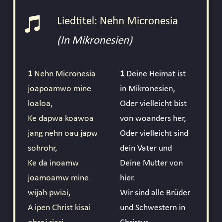
Liedtitel: Nehn Micronesia
(In Mikronesien)
1
Nehn Micronesia
1
Deine Heimat ist
joapoamwo mine
in Mikronesien,
loaloa,
Oder vielleicht bist
Ke dapwa koawoa
von woanders her,
jang nehn oau japw
Oder vielleicht sind
sohrohr,
dein Vater und
Ke da inoamw
Deine Mutter von
joamoamw mine
hier.
wijah pwiai,
Wir sind alle Brüder
A ipen Christ kisai
und Schwestern in