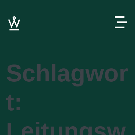
Schlagwor
t:
Leitungsw