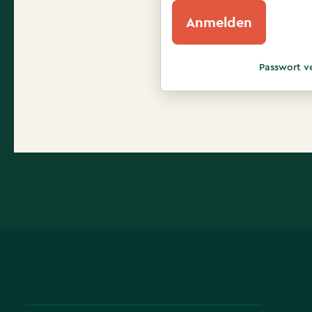
Anmelden
Passwort v