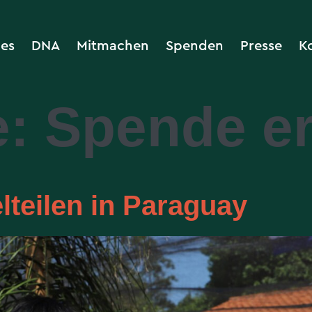
les
DNA
Mitmachen
Spenden
Presse
K
e:
Spende er
teilen in Paraguay